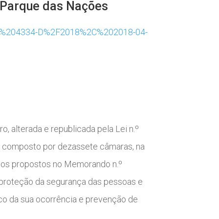
no Parque das Nações
%BA%204334-D%2F2018%2C%202018-04-
ro, alterada e republicada pela Lei n.º
a, composto por dezassete câmaras, na
rmos propostos no Memorando n.º
 proteção da segurança das pessoas e
sco da sua ocorrência e prevenção de