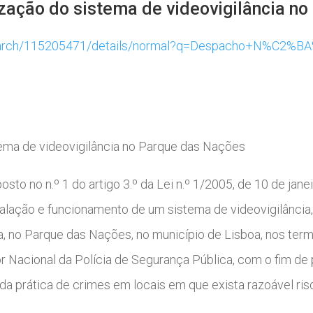
lização do sistema de videovigilância 
-/search/115205471/details/normal?q=Despacho+N%C2
stema de videovigilância no Parque das Nações
sto no n.º 1 do artigo 3.º da Lei n.º 1/2005, de 10 de janei
stalação e funcionamento de um sistema de videovigilânci
na, no Parque das Nações, no município de Lisboa, nos te
 Nacional da Polícia de Segurança Pública, com o fim de
 da prática de crimes em locais em que exista razoável ri