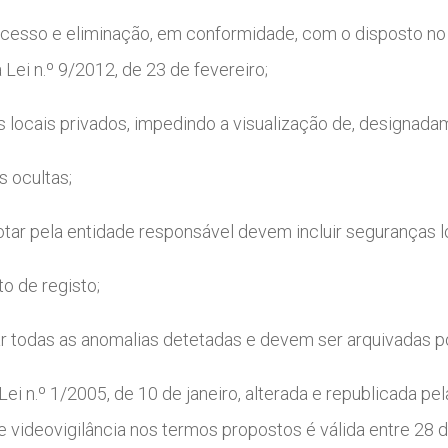
cesso e eliminação, em conformidade, com o disposto no n.
 Lei n.º 9/2012, de 23 de fevereiro;
 locais privados, impedindo a visualização de, designadame
s ocultas;
tar pela entidade responsável devem incluir seguranças l
o de registo;
tar todas as anomalias detetadas e devem ser arquivadas 
 Lei n.º 1/2005, de 10 de janeiro, alterada e republicada pel
e videovigilância nos termos propostos é válida entre 28 