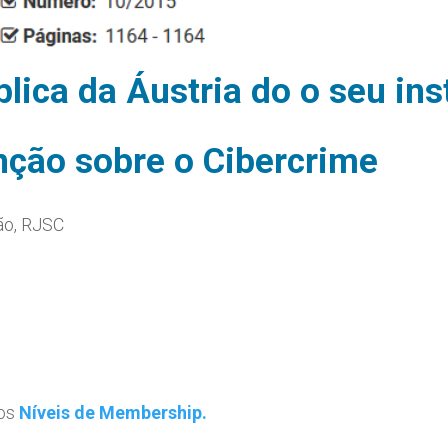
lica da Áustria do o seu in
nção sobre o Cibercrime
ão
,
RJSC
 os
Níveis de Membership.