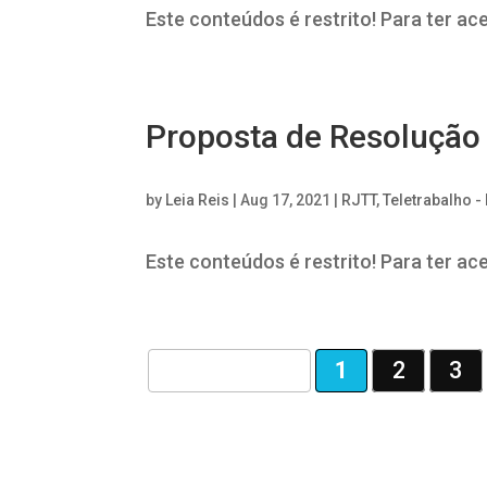
Este conteúdos é restrito! Para ter ac
Proposta de Resolução
by
Leia Reis
|
Aug 17, 2021
|
RJTT
,
Teletrabalho -
Este conteúdos é restrito! Para ter ac
Page 1 de 5
1
2
3